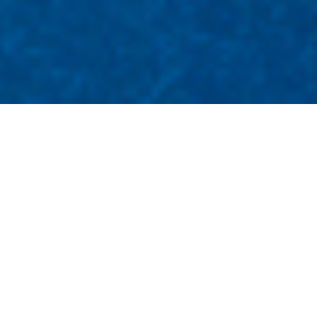
Welcome to our safe island.
Wenn eine neue gegründete Kanzlei in See sticht,
sollte nicht nur der Kapitän genau wissen, wo es
langgeht – auch die Positionierung rund um die
Corporate Identity muss wasserfest sein. Urs
Breitsprecher ist kein Anwalt wie man ihn erwartet.