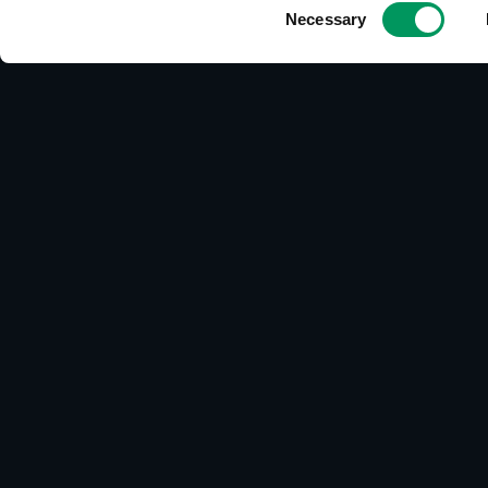
Consent
Necessary
Candidate Experience
Selection
begleiten Sie dabei.
Jetzt Gespräch vereinbaren