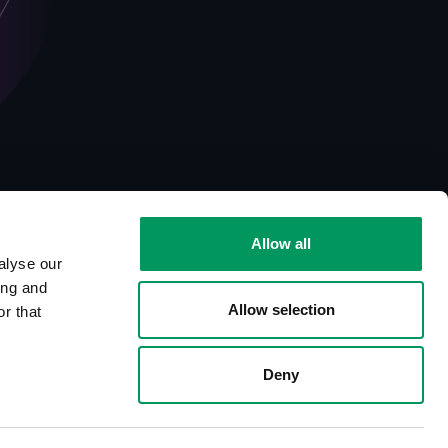
Allow all
alyse our
ing and
Allow selection
r that
Deny
kräftemangel in Deutschland erlebt der