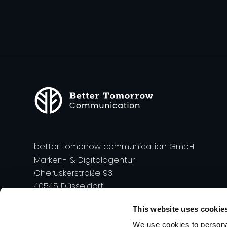
better tomorrow communication GmbH
Marken- & Digitalagentur
Cheruskerstraße 93
40545 Düsseldorf
‍fon +49 211 909 825 50
This website uses cookie
We use cookies to personal