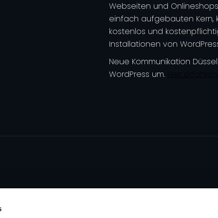
Webseiten und Onlineshops „
einfach aufgebauten Kern, 
kostenlos und kostenpflicht
Installationen von WordPress
Neue Kommunikation Düsseldo
WordPress um.
Hier erfahren
s