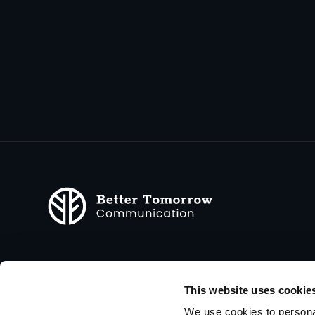
better tomorrow communication GmbH
Marken- & Digitalagentur
This website uses cookie
Cheruskerstraße 93
We use cookies to personal