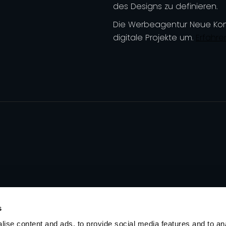
des Designs zu definieren.
Die Werbeagentur Neue Komm
digitale Projekte um.
Erfahren
s
ise content and ads, to provide social media features and to an