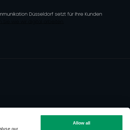
unikation Düsseldorf setzt für Ihre Kunden
 Sie wie wir digital arbeiten.
Allow all
alyse our