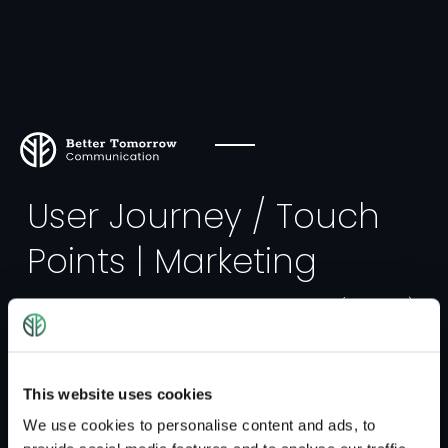
User Journey / Touch
Points | Marketing
Die User Journey beschreibt die „Reise“ (Journey)
eines Kunden über verschiedene “ touch points“
(Kontaktpunkte) mit einem Produkt, einer Make,
einem Unternehmen, etc. bis er die gewünschte
This website uses cookies
Zielhandlung durchführt. Dieser Prozess kann sich
We use cookies to personalise content and ads, to
über mehrere Stunden oder Tage erstrecken.