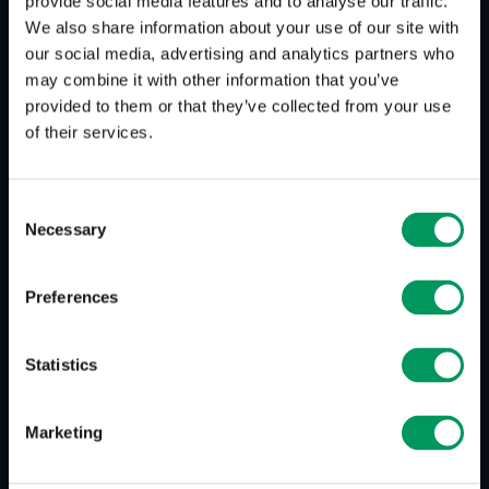
provide social media features and to analyse our traffic.
Gängige Zielhandlungen sind Käufe,
We also share information about your use of our site with
Bestellungen, Anfragen, etc.
our social media, advertising and analytics partners who
may combine it with other information that you’ve
Unter Touchpoints versteht man jede Art von
provided to them or that they’ve collected from your use
Kontaktpunkten. Zum Beispiel kann sowas
of their services.
klassische Werbung, wie Radio oder TV sein.
Möglich ist auch das online-Marketing oder ganz
klassisch: Meinung/ Empfehlungen eines
Consent
Freunden oder Bekannten.
Necessary
Selection
Preferences
Statistics
Marketing
Zurück zur Übersicht