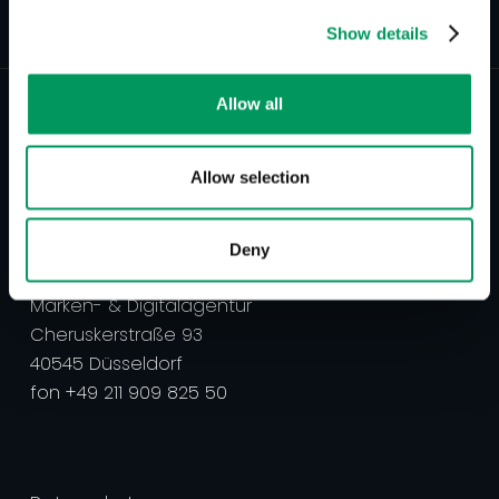
Show details
Allow all
Allow selection
Deny
better tomorrow communication GmbH
Marken- & Digitalagentur
Cheruskerstraße 93
40545 Düsseldorf
‍fon +49 211 909 825 50