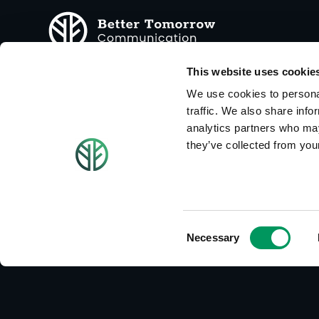
This website uses cookie
We use cookies to personal
better tomorrow communication GmbH
traffic. We also share info
Marken- & Digitalagentur
analytics partners who may
Cheruskerstraße 93
they’ve collected from your
40545 Düsseldorf
‍fon +49 211 909 825 50
Datenschutz
Impressum
AGB's
Glossar
Consent
Necessary
Selection