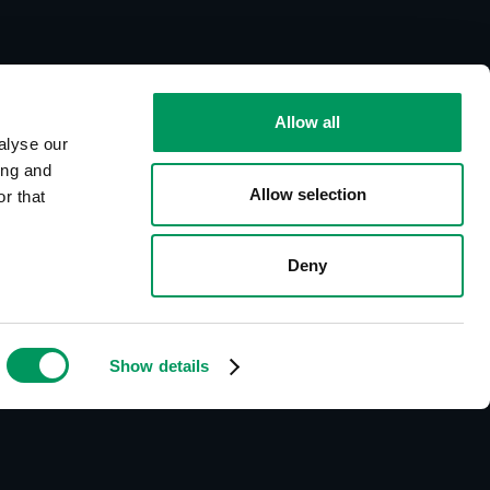
Allow all
alyse our
ing and
Allow selection
r that
Deny
Show details