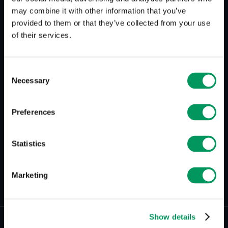
Das soll sich in Zukunft ändern, oder ist sogar
may combine it with other information that you’ve
momentan dabei, sich zu verändern.
provided to them or that they’ve collected from your use
of their services.
nk konzipiert alle digitale Produkte stets als
Mobile First Ansatz.
Consent
Necessary
Selection
Preferences
Statistics
Zurück zur Übersicht
Marketing
Show details