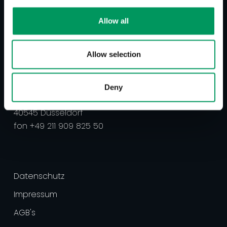
Allow all
Allow selection
better tomorrow communication GmbH
Marken- & Digitalagentur
Deny
Cheruskerstraße 93
40545 Düsseldorf
‍fon +49 211 909 825 50
Datenschutz
Impressum
AGB's