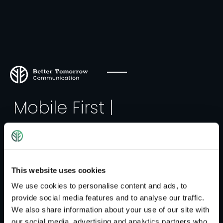
Mobile First |
Konzeption
Mobile First beschreibt einen neuen Denkansatz
im Webdesign. Immer mehr Menschen surfen im
This website uses cookies
Internet mit ihrem Smartphone oder Tablets. Das
We use cookies to personalise content and ads, to
surfen über den Desktop ist nicht mehr so aktuell
provide social media features and to analyse our traffic.
wie damals. Ursprünglich wird eine mobile Version
We also share information about your use of our site with
der Website erst im zweiten Schritt veröffentlicht.
our social media, advertising and analytics partners who