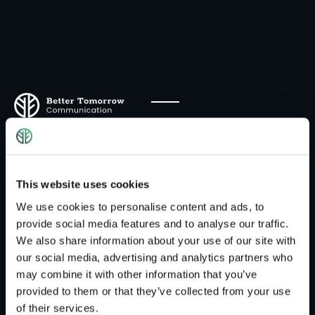
Key Visual | Werbung
Das Key Visual ist ein Leitbild. Es ist das visuelle
This website uses cookies
Grund Motiv, das die Positionierung einer Marke
We use cookies to personalise content and ads, to
oder eines Unternehmen abbildet. Das Key
provide social media features and to analyse our traffic.
Vidual ist als Schlüsselbild zu sehen, welches den
We also share information about your use of our site with
langfristigen visuellen Auftritt von Marken und
our social media, advertising and analytics partners who
Unternehmen bestimmt.
may combine it with other information that you’ve
provided to them or that they’ve collected from your use
of their services.