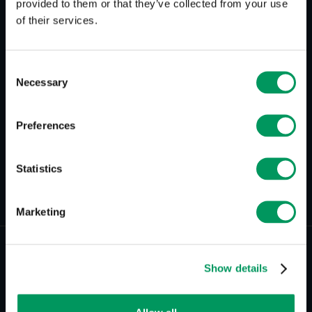
provided to them or that they’ve collected from your use
kollektiven Lern- und Leistungsprozessen.
of their services.
Consent
Necessary
Selection
Preferences
Statistics
Zurück zur Übersicht
Marketing
Show details