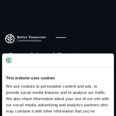
Coaching | Beratung
Unter Coaching versteht man die professionelle
Beratung, Begleitung und Unterstützung von
This website uses cookies
Personen mit Führungs, /-Steuerungsffunktionen
We use cookies to personalise content and ads, to
und von Experten im
provide social media features and to analyse our traffic.
Unternehmen/Organisationen. Es handelt sich
We also share information about your use of our site with
hier um einen Sammelbegriff für verschiedene
our social media, advertising and analytics partners who
Beratungsmethoden. Das Ziel vom Coaching ist
may combine it with other information that you’ve
die Weiterentwicklung von individuellen oder