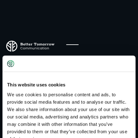
Clickdummy | Testing
Clickdummy ist ein interaktives Musterbeispiel zur
This website uses cookies
vereinfachten Demonstration von der Struktur,
We use cookies to personalise content and ads, to
dem Seitenaufbau und der Userführung einer
provide social media features and to analyse our traffic.
Webseite, App oder eines Produkts. Der Click-
We also share information about your use of our site with
Dammy ist dazu da, das Konzept vorzustellen
our social media, advertising and analytics partners who
und zu diskutieren, bevor man mit der
may combine it with other information that you’ve
aufwändiger Umsetzung beginnt.
provided to them or that they’ve collected from your use