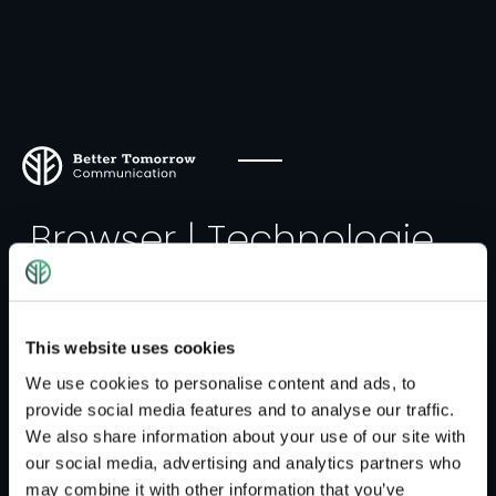
Browser | Technologie
Mit Browser bezeichnet man ein spezielles
Programm zur grafischen Darstellung von
Webseiten im World Wide Web oder
This website uses cookies
verschiedenen Arten von Dokumenten und
We use cookies to personalise content and ads, to
Daten. Der erste Webbrowser hieß
provide social media features and to analyse our traffic.
WorldWideWeb, später Nexus, und wurde von Tim
We also share information about your use of our site with
Berners-Lee 1989 entwickelt. Zu den fünf
our social media, advertising and analytics partners who
beliebtesten Browsern gehören Firefox, Google
may combine it with other information that you’ve