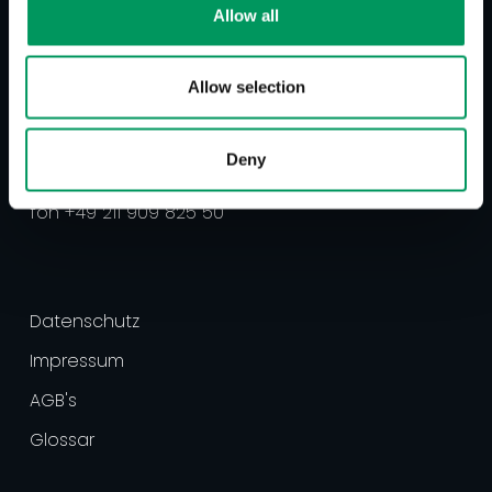
Allow all
Allow selection
better tomorrow communication GmbH
Marken- & Digitalagentur
Cheruskerstraße 93
Deny
40545 Düsseldorf
‍fon +49 211 909 825 50
Datenschutz
Impressum
AGB's
Glossar