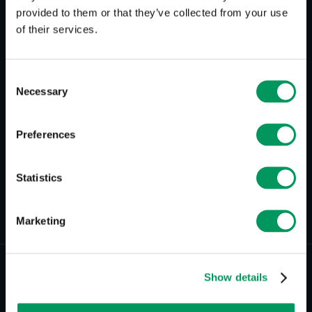
provided to them or that they’ve collected from your use
Chrome, Safari, Internet Explorer und Opera. Top
of their services.
100 Browser findet man
hier
.
Consent
Necessary
Selection
Preferences
Statistics
Zurück zur Übersicht
Marketing
Show details