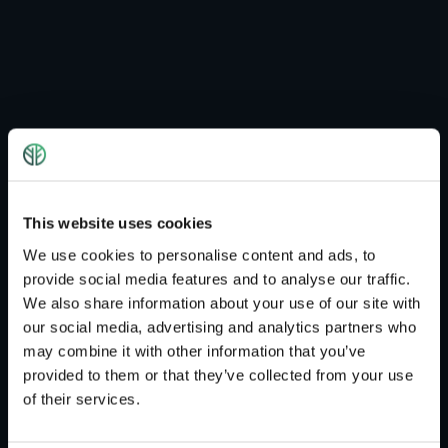
Booklet | Werbemittel
This website uses cookies
We use cookies to personalise content and ads, to
Booklet ist ein Printmedium und nichts anderes,
provide social media features and to analyse our traffic.
als eine Broschüre, ein Werbeheft oder ein
We also share information about your use of our site with
Beiheft zu einer CD oder DVD.
our social media, advertising and analytics partners who
may combine it with other information that you’ve
provided to them or that they’ve collected from your use
of their services.