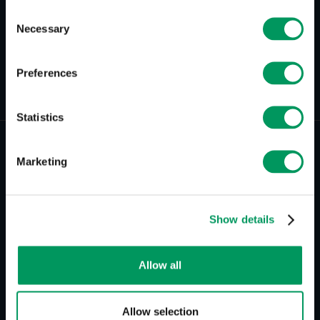
Consent
Necessary
Selection
Preferences
Zurück zur Übersicht
Statistics
Marketing
Show details
better tomorrow communication GmbH
Allow all
Marken- & Digitalagentur
Cheruskerstraße 93
40545 Düsseldorf
Allow selection