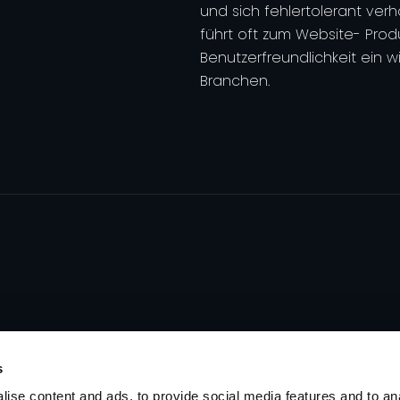
und sich fehlertolerant verh
führt oft zum Website- Pro
Benutzerfreundlichkeit ein w
Branchen.
s
ise content and ads, to provide social media features and to an