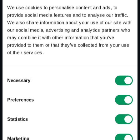
(Aufmerksamkeit) ist die erste Phase, bei der die
We use cookies to personalise content and ads, to
Aufmerksamkeit des Kunden erregt wird. Die
provide social media features and to analyse our traffic.
zweite Aufgabe, welche die Werbung laut AIDA-
We also share information about your use of our site with
Formel erfüllen soll, ist Interest (Interesse), wobei
our social media, advertising and analytics partners who
der potentielle Käufer sich für das Produkt
may combine it with other information that you’ve
interessiert. Weiter geht es mit Desire
provided to them or that they’ve collected from your use
(Verlangen). Hier entwickelt der Kunde den
of their services.
Wunsch das Produkt zu besitzen. Action
(Handlung) ist die letzte Phase, wo es darum
Consent
geht, dass der Kunde seinem Besitzwunsch
Necessary
Selection
nachgeht und die Ware kauft. Das AIDA-Modell
kommt heute in der Werbung vor.
Preferences
Statistics
Marketing