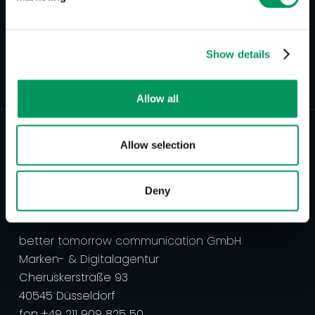
Show details
Zurück zur Übersicht
Allow all
Allow selection
Deny
better tomorrow communication GmbH
Marken- & Digitalagentur
Cheruskerstraße 93
40545 Düsseldorf
‍fon +49 211 909 825 50